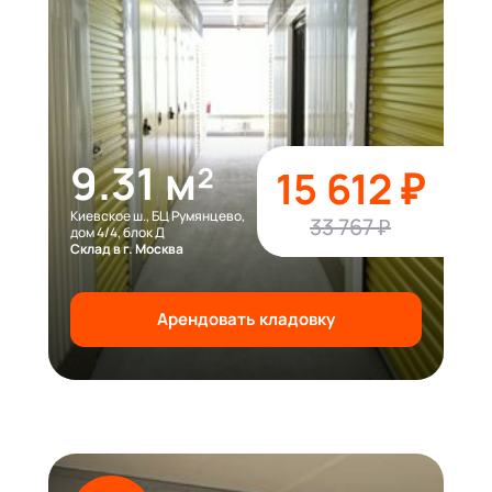
9.31 м²
15 612 ₽
Киевское ш., БЦ Румянцево,
33 767 ₽
дом 4/4, блок Д
Склад в г. Москва
Арендовать кладовку