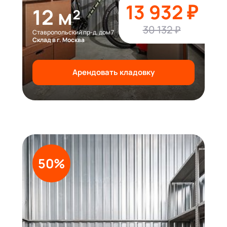
13 932 ₽
12 м²
30 132 ₽
Ставропольский пр-д, дом 7
Склад в г. Москва
Арендовать кладовку
50%