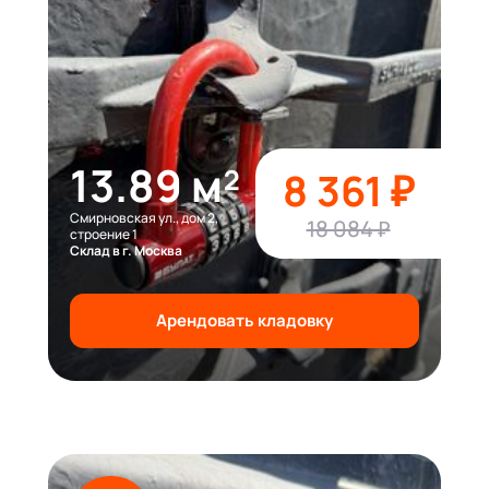
13.89 м²
8 361 ₽
Смирновская ул., дом 2,
18 084 ₽
строение 1
Склад в г. Москва
Арендовать кладовку