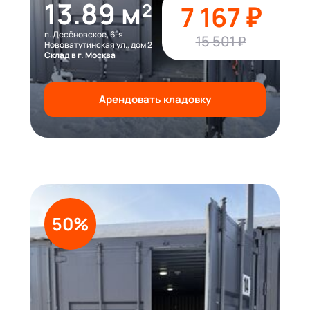
13.89 м²
7 167 ₽
п. Десёновское, 6-я
15 501 ₽
Нововатутинская ул., дом 2
Склад в г. Москва
Арендовать кладовку
50%