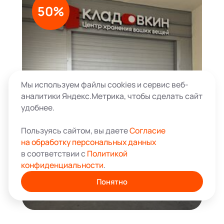
50%
Мы используем файлы cookies и сервис веб-
аналитики Яндекс.Метрика, чтобы сделать сайт
удобнее.
9.06 м²
11 687 ₽
Пользуясь сайтом, вы даете
Согласие
Малая Черкизовская ул.,
25 277 ₽
на обработку персональных данных
дом 66
Склад в г. Москва
в соответствии с
Политикой
конфиденциальности
.
Понятно
Арендовать кладовку