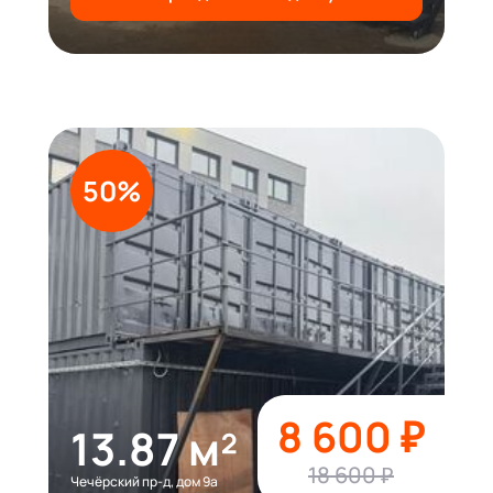
50%
8 600 ₽
13.87 м²
18 600 ₽
Чечёрский пр-д, дом 9а