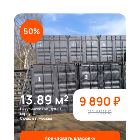
50%
13.89 м²
9 890 ₽
Никулинская ул., дом 11,
21 390 ₽
корпус 4
Склад в г. Москва
Арендовать кладовку