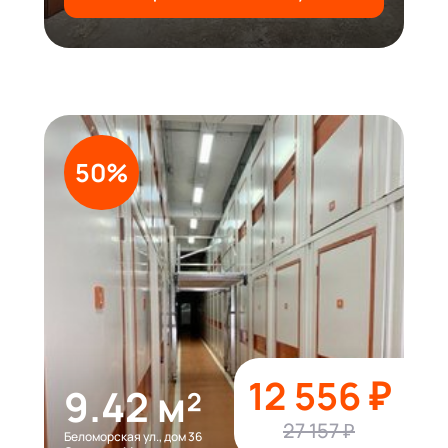
50%
12 556 ₽
9.42 м²
27 157 ₽
Беломорская ул., дом 36