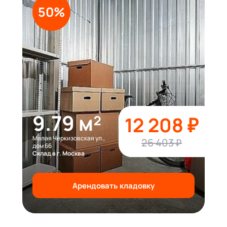
50%
9.79 м²
12 208 ₽
Малая Черкизовская ул.,
26 403 ₽
дом 66
Склад в г. Москва
Арендовать кладовку