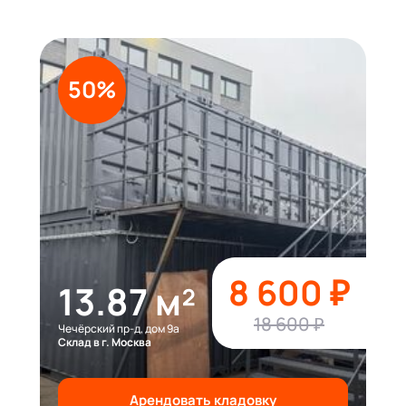
50%
8 600 ₽
13.87 м²
18 600 ₽
Чечёрский пр-д, дом 9а
Склад в г. Москва
Арендовать кладовку