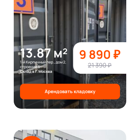
13.87 м²
9 890 ₽
1-й Кирпичный пер., дом 2,
21 390 ₽
строение 5
Склад в г. Москва
Арендовать кладовку