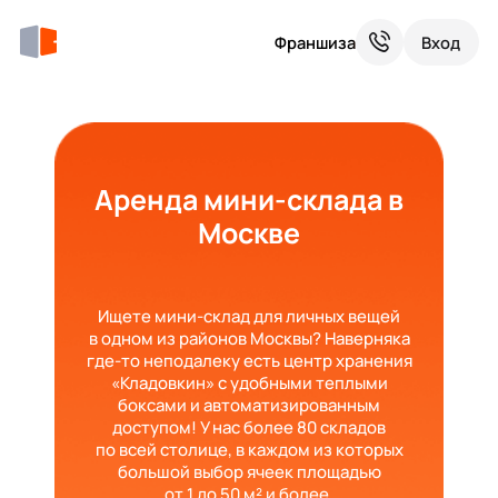
Франшиза
Вход
Аренда мини-склада в
Москве
Ищете мини-склад для личных вещей
в одном из районов Москвы? Наверняка
где-то неподалеку есть центр хранения
«Кладовкин» с удобными теплыми
боксами и автоматизированным
доступом! У нас более 80 складов
по всей столице, в каждом из которых
большой выбор ячеек площадью
от 1 до 50 м² и более.