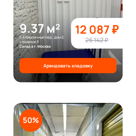
9.37 м²
12 087 ₽
1-й Кирпичный пер., дом 2,
26 142 ₽
строение 5
Склад в г. Москва
Арендовать кладовку
50%