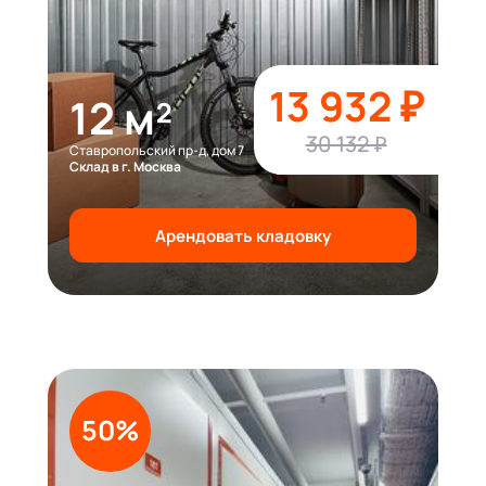
13 932 ₽
12 м²
30 132 ₽
Ставропольский пр-д, дом 7
Склад в г. Москва
Арендовать кладовку
50%