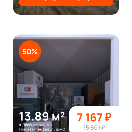
50%
13.89 м²
7 167 ₽
п. Десёновское, 6-я
15 501 ₽
Нововатутинская ул., дом 2