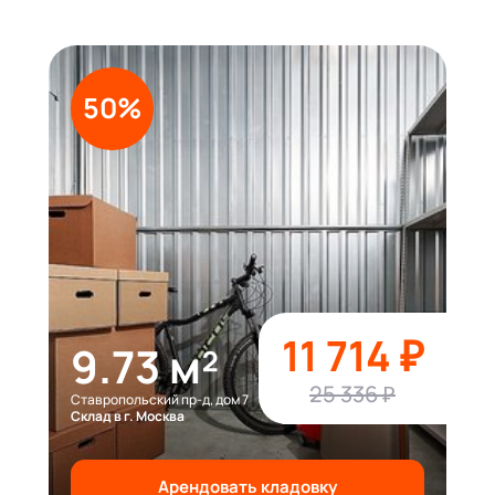
50%
11 714 ₽
9.73 м²
25 336 ₽
Ставропольский пр-д, дом 7
Склад в г. Москва
Арендовать кладовку