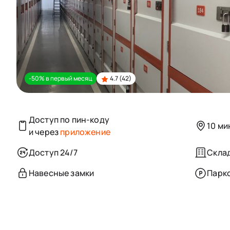
-50% в первый месяц
4.7 (42)
Доступ по пин-коду
10 ми
и через
приложение
Доступ 24/7
Склад
Навесные замки
Парк