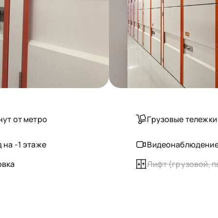
нут от метро
Грузовые тележки
 на -1 этаже
Видеонаблюдени
овка
Лифт (грузовой, 