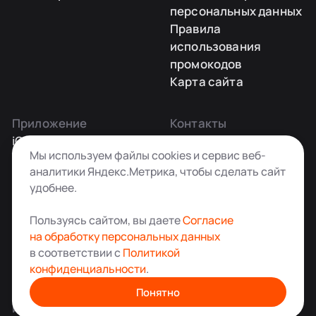
персональных данных
Правила
использования
промокодов
Карта сайта
Приложение
Контакты
iOS
Заказать звонок
Мы используем файлы cookies и сервис веб-
Android
+7 495 181-55-45
аналитики Яндекс.Метрика, чтобы сделать сайт
info@kladovkin.ru
удобнее.
Telegram
Max
Пользуясь сайтом, вы даете
Согласие
на обработку персональных данных
в соответствии с
Политикой
конфиденциальности
.
Аренда склада для хранения вещей в Москве
© ООО «Кладовкин» 2026. Все права защищены
Понятно
ИНН:7100007940 ОГРН:1217100007805