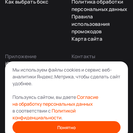
Как выбрать бокс
Политика обработки
персональных данных
Правила
использования
промокодов
Карта сайта
Приложение
Контакты
iOS
Заказать звонок
Мы используем файлы cookies и сервис веб-
Android
+7 495 181-55-45
аналитики Яндекс.Метрика, чтобы сделать сайт
info@kladovkin.ru
удобнее.
Telegram
Max
Пользуясь сайтом, вы даете
Согласие
на обработку персональных данных
в соответствии с
Политикой
конфиденциальности
.
Аренда склада для хранения вещей в Москве
© ООО «Кладовкин» 2026. Все права защищены
Понятно