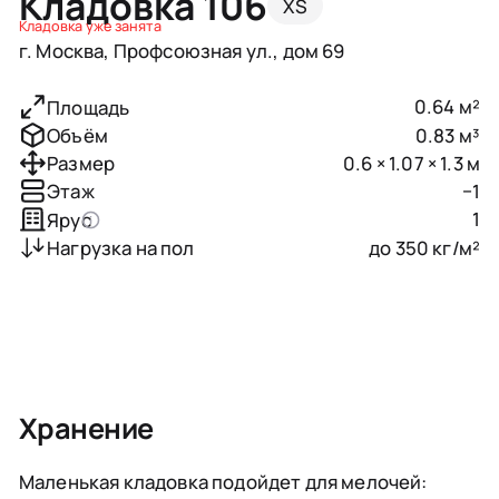
Кладовка 106
XS
Кладовка уже занята
г. Москва, Профсоюзная ул., дом 69
0.64 м²
Площадь
0.83 м³
Объём
0.6 × 1.07 × 1.3 м
Размер
−1
Этаж
1
Ярус
до 350 кг/м²
Нагрузка на пол
Хранение
Маленькая кладовка подойдет для мелочей: