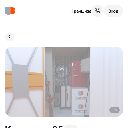
Франшиза
Вход
1
/3