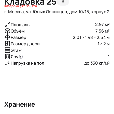
Кладовка 25
S
Кладовка уже занята
г. Москва, ул. Юных Ленинцев, дом 10/15, корпус 2
2.97 м²
Площадь
7.56 м³
Объём
2.01 × 1.48 × 2.54 м
Размер
1 × 2 м
Размер двери
1
Этаж
1
Ярус
до 350 кг/м²
Нагрузка на пол
Хранение