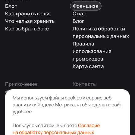
Блог
Франшиза
Как хранить вещи
О нас
Что нельзя хранить
Блог
Как выбрать бокс
Политика обработки
персональных данных
Правила
использования
промокодов
Карта сайта
Приложение
Контакты
iOS
Заказать звонок
Мы используем файлы cookies и сервис веб-
Android
+7 495 181-55-45
аналитики Яндекс.Метрика, чтобы сделать сайт
info@kladovkin.ru
удобнее.
Telegram
Max
Пользуясь сайтом, вы даете
Согласие
на обработку персональных данных