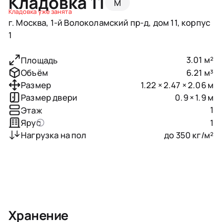
Кладовка 11
M
Кладовка уже занята
г. Москва, 1-й Волоколамский пр-д, дом 11, корпус
1
3.01 м²
Площадь
6.21 м³
Объём
1.22 × 2.47 × 2.06 м
Размер
0.9 × 1.9 м
Размер двери
1
Этаж
1
Ярус
до 350 кг/м²
Нагрузка на пол
Хранение