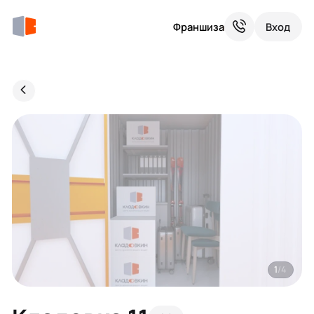
Франшиза
Вход
1
/4