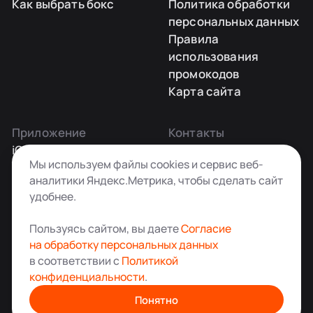
Как выбрать бокс
Политика обработки
персональных данных
Правила
использования
промокодов
Карта сайта
Приложение
Контакты
iOS
Заказать звонок
Мы используем файлы cookies и сервис веб-
Android
+7 495 181-55-45
аналитики Яндекс.Метрика, чтобы сделать сайт
info@kladovkin.ru
удобнее.
Telegram
Max
Пользуясь сайтом, вы даете
Согласие
на обработку персональных данных
в соответствии с
Политикой
конфиденциальности
.
Аренда склада для хранения вещей в Москве
© ООО «Кладовкин» 2026. Все права защищены
Понятно