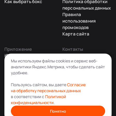
Как выбрать бокс
Политика обработки
персональных данных
Правила
использования
промокодов
Карта сайта
Приложение
Контакты
iOS
Заказать звонок
Мы используем файлы cookies и сервис веб-
Android
+7 495 181-55-45
аналитики Яндекс.Метрика, чтобы сделать сайт
info@kladovkin.ru
удобнее.
Telegram
Max
Пользуясь сайтом, вы даете
Согласие
на обработку персональных данных
в соответствии с
Политикой
конфиденциальности
.
Аренда склада для хранения вещей в Москве
© ООО «Кладовкин» 2026. Все права защищены
Понятно