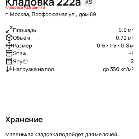
Кладовка 222a
XS
Кладовка уже занята
г. Москва, Профсоюзная ул., дом 69
0.9 м²
Площадь
0.72 м³
Объём
0.6 × 1.5 × 0.8 м
Размер
−1
Этаж
2
Ярус
до 350 кг/м²
Нагрузка на пол
Хранение
Маленькая кладовка подойдет для мелочей: