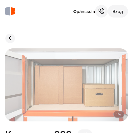
Франшиза
Вход
1
/4