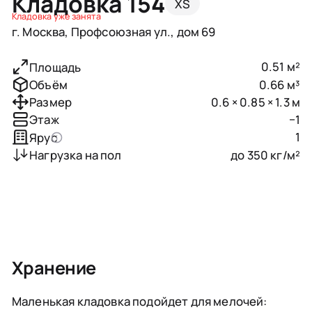
Кладовка 154
XS
Кладовка уже занята
г. Москва, Профсоюзная ул., дом 69
0.51 м²
Площадь
0.66 м³
Объём
0.6 × 0.85 × 1.3 м
Размер
−1
Этаж
1
Ярус
до 350 кг/м²
Нагрузка на пол
Хранение
Маленькая кладовка подойдет для мелочей: