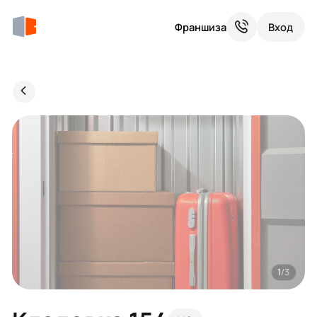
Франшиза
Вход
1
/3