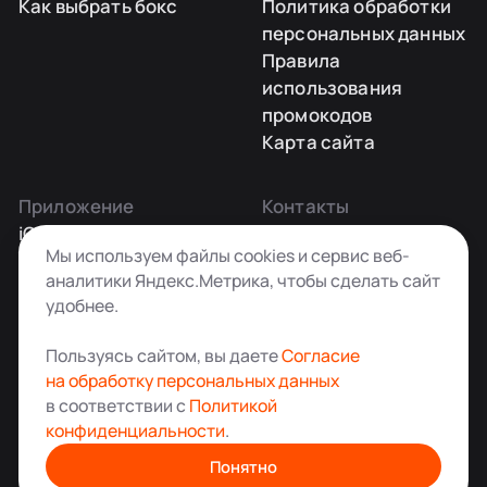
Как выбрать бокс
Политика обработки
персональных данных
Правила
использования
промокодов
Карта сайта
Приложение
Контакты
iOS
Заказать звонок
Мы используем файлы cookies и сервис веб-
Android
+7 495 181-55-45
аналитики Яндекс.Метрика, чтобы сделать сайт
info@kladovkin.ru
удобнее.
Telegram
Max
Пользуясь сайтом, вы даете
Согласие
на обработку персональных данных
в соответствии с
Политикой
конфиденциальности
.
Аренда склада для хранения вещей в Москве
© ООО «Кладовкин» 2026. Все права защищены
Понятно