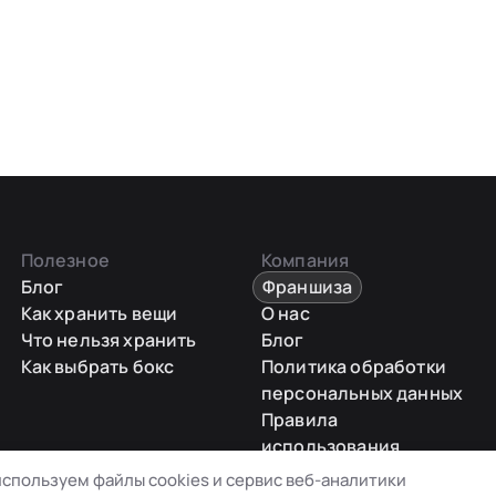
Полезное
Компания
Блог
Франшиза
Как хранить вещи
О нас
Что нельзя хранить
Блог
Как выбрать бокс
Политика обработки
персональных данных
Правила
использования
промокодов
спользуем файлы cookies и сервис веб-аналитики