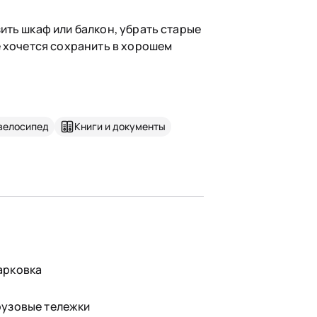
ить шкаф или балкон, убрать старые
е хочется сохранить в хорошем
велосипед
Книги и документы
арковка
рузовые тележки