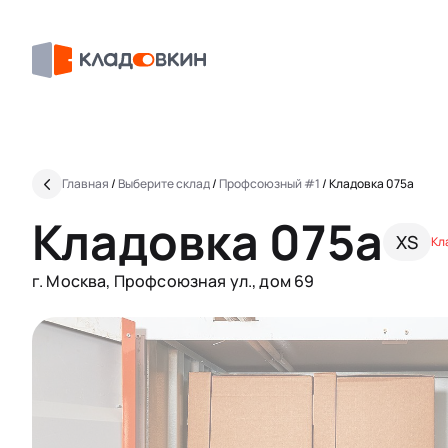
Главная
/
Выберите склад
/
Профсоюзный #1
/
Кладовка 075a
Кладовка 075a
XS
Кл
г. Москва, Профсоюзная ул., дом 69