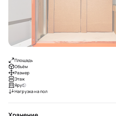
Площадь
Объём
Размер
Этаж
Ярус
Нагрузка на пол
Хранение