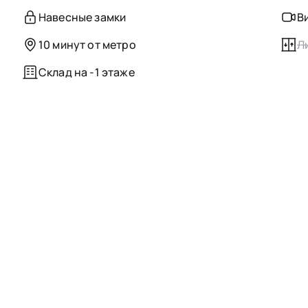
Навесные замки
В
10 минут от метро
Л
Склад на -1 этаже