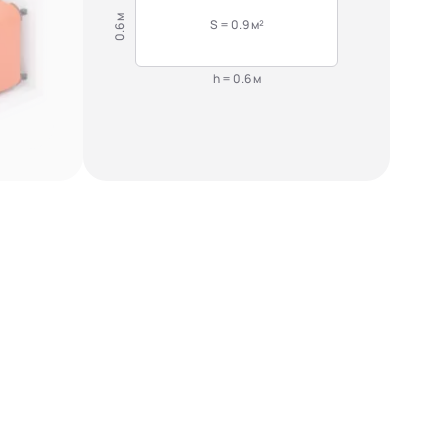
0.6 м
S = 0.9 м²
h = 0.6 м