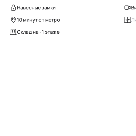
Навесные замки
В
10 минут от метро
Л
Склад на -1 этаже