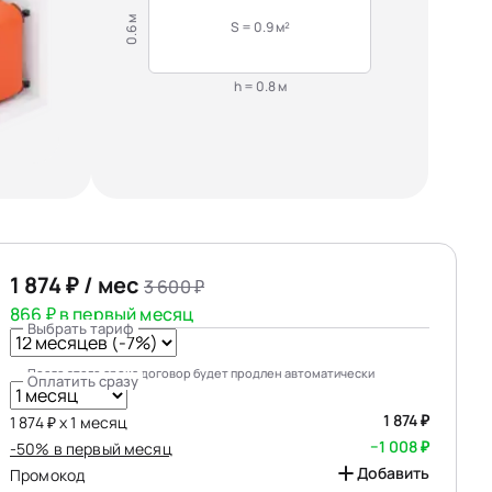
0.6 м
S = 0.9 м²
h = 0.8 м
1 874 ₽ / мес
3 600 ₽
866 ₽ в первый месяц
Выбрать тариф
После этого срока договор будет продлен автоматически
Оплатить сразу
1 874 ₽
1 874 ₽ х 1 месяц
−1 008 ₽
-50% в первый месяц
Добавить
Промокод