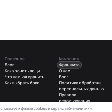
Полезное
Компания
Блог
Франшиза
Как хранить вещи
О нас
Что нельзя хранить
Блог
Как выбрать бокс
Политика обработки
персональных данных
Правила
использования
промокодов
спользуем файлы cookies и сервис веб-аналитики