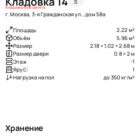
Кладовка 14
S
Кладовка уже занята
г. Москва, 3-я Гражданская ул., дом 58а
2.22 м²
Площадь
5.96 м³
Объём
2.18 × 1.02 × 2.68 м
Размер
0.8 × 2 м
Размер двери
-1
Этаж
1
Ярус
до 350 кг/м²
Нагрузка на пол
Хранение