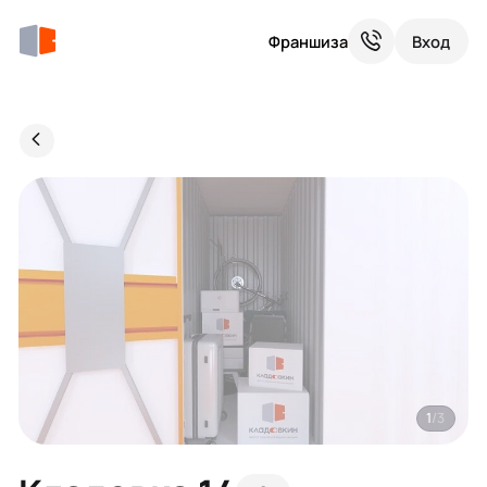
Франшиза
Вход
1
/3