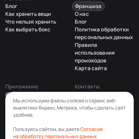
Блог
Франшиза
Как хранить вещи
О нас
Что нельзя хранить
Блог
Как выбрать бокс
Политика обработки
персональных данных
Правила
использования
промокодов
Карта сайта
Приложение
Контакты
iOS
Заказать звонок
Мы используем файлы cookies и сервис веб-
Android
+7 495 181-55-45
аналитики Яндекс.Метрика, чтобы сделать сайт
info@kladovkin.ru
удобнее.
Telegram
Max
Пользуясь сайтом, вы даете
Согласие
на обработку персональных данных