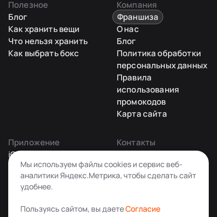
Полезное
Компания
Блог
Франшиза
Как хранить вещи
О нас
Что нельзя хранить
Блог
Как выбрать бокс
Политика обработки
персональных данных
Правила
использования
промокодов
Карта сайта
Приложение
Контакты
iOS
Заказать звонок
Мы используем файлы cookies и сервис веб-
Android
+7 495 181-55-45
аналитики Яндекс.Метрика, чтобы сделать сайт
info@kladovkin.ru
удобнее.
Telegram
Max
Пользуясь сайтом, вы даете
Согласие