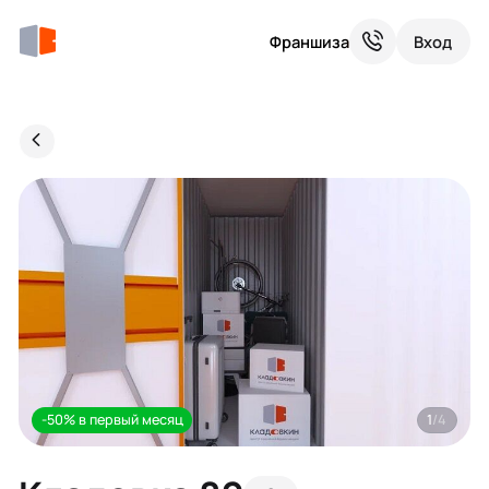
Франшиза
Вход
-50% в первый месяц
1
/4