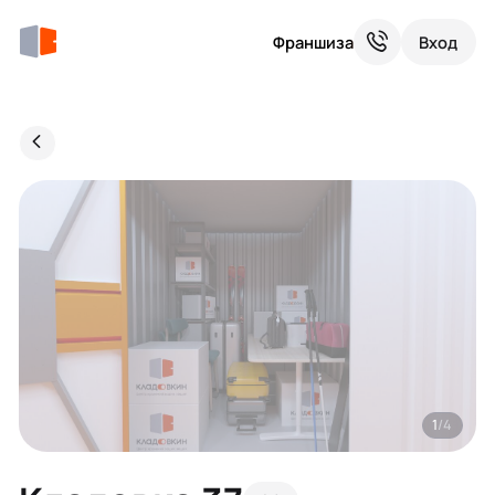
Франшиза
Вход
1
/4