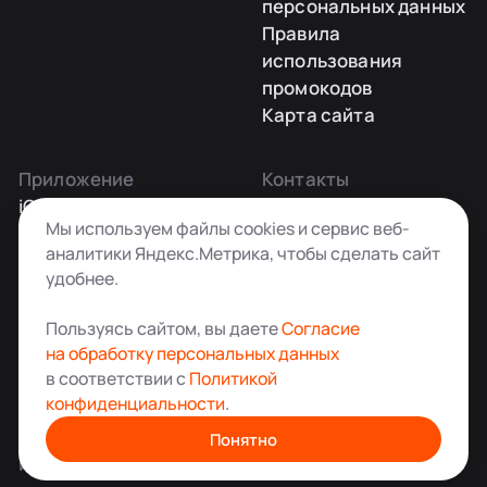
персональных данных
Правила
использования
промокодов
Карта сайта
Приложение
Контакты
iOS
Заказать звонок
Мы используем файлы cookies и сервис веб-
Android
+7 495 181-55-45
аналитики Яндекс.Метрика, чтобы сделать сайт
info@kladovkin.ru
удобнее.
Telegram
Max
Пользуясь сайтом, вы даете
Согласие
на обработку персональных данных
в соответствии с
Политикой
конфиденциальности
.
Аренда склада для хранения вещей в Москве
© ООО «Кладовкин» 2026. Все права защищены
Понятно
ИНН:7100007940 ОГРН:1217100007805