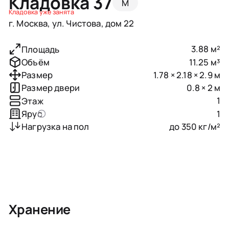
Кладовка 37
M
Кладовка уже занята
г. Москва, ул. Чистова, дом 22
3.88 м²
Площадь
11.25 м³
Объём
1.78 × 2.18 × 2.9 м
Размер
0.8 × 2 м
Размер двери
1
Этаж
1
Ярус
до 350 кг/м²
Нагрузка на пол
Хранение