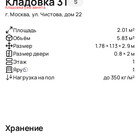
Кладовка 31
S
Кладовка уже занята
г. Москва, ул. Чистова, дом 22
2.01 м²
Площадь
5.83 м³
Объём
1.78 × 1.13 × 2.9 м
Размер
0.8 × 2 м
Размер двери
1
Этаж
1
Ярус
до 350 кг/м²
Нагрузка на пол
Хранение