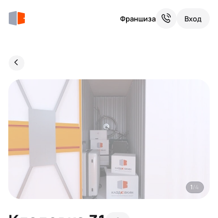
Франшиза
Вход
1
/4