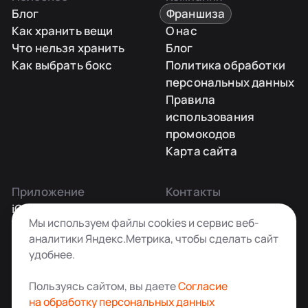
Блог
Франшиза
Как хранить вещи
О нас
Что нельзя хранить
Блог
Как выбрать бокс
Политика обработки
персональных данных
Правила
использования
промокодов
Карта сайта
Приложение
Контакты
iOS
Заказать звонок
Мы используем файлы cookies и сервис веб-
Android
+7 495 181-55-45
аналитики Яндекс.Метрика, чтобы сделать сайт
info@kladovkin.ru
удобнее.
Telegram
Max
Пользуясь сайтом, вы даете
Согласие
на обработку персональных данных