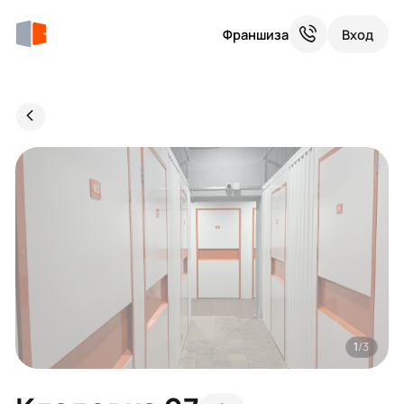
Франшиза
Вход
1
/3