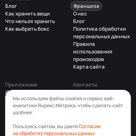
Блог
Франшиза
Как хранить вещи
О нас
Что нельзя хранить
Блог
Как выбрать бокс
Политика обработки
персональных данных
Правила
использования
промокодов
Карта сайта
Приложение
Контакты
iOS
Заказать звонок
Мы используем файлы cookies и сервис веб-
Android
+7 495 181-55-45
аналитики Яндекс.Метрика, чтобы сделать сайт
info@kladovkin.ru
удобнее.
Telegram
Max
Пользуясь сайтом, вы даете
Согласие
на обработку персональных данных