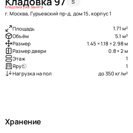
Кладовка 97
S
Кладовка уже занята
г. Москва, Гурьевский пр-д, дом 15, корпус 1
1.71 м²
Площадь
5.1 м³
Объём
1.45 × 1.18 × 2.98 м
Размер
0.8 × 2 м
Размер двери
1
Этаж
1
Ярус
до 350 кг/м²
Нагрузка на пол
Хранение