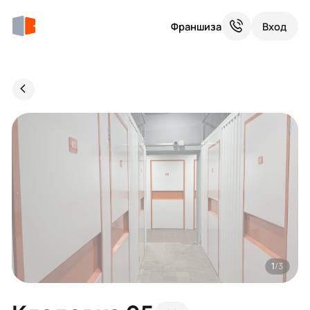
Франшиза
Вход
1
/3