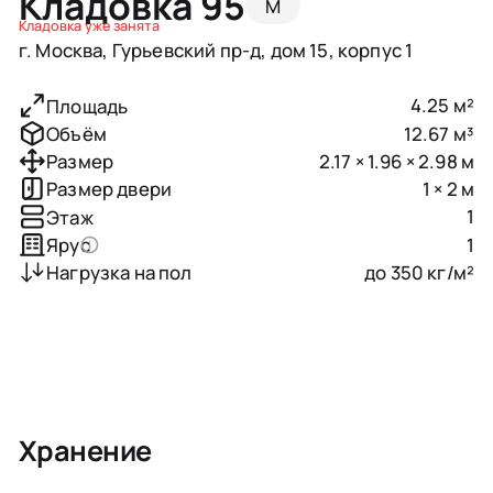
Кладовка 95
M
Кладовка уже занята
г. Москва, Гурьевский пр-д, дом 15, корпус 1
4.25 м²
Площадь
12.67 м³
Объём
2.17 × 1.96 × 2.98 м
Размер
1 × 2 м
Размер двери
1
Этаж
1
Ярус
до 350 кг/м²
Нагрузка на пол
Хранение