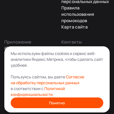
персональных данных
Правила
использования
промокодов
Карта сайта
Приложение
Контакты
iOS
Заказать звонок
Мы используем файлы cookies и сервис веб-
Android
+7 495 181-55-45
аналитики Яндекс.Метрика, чтобы сделать сайт
info@kladovkin.ru
удобнее.
Telegram
Max
Пользуясь сайтом, вы даете
Согласие
на обработку персональных данных
в соответствии с
Политикой
конфиденциальности
.
Аренда склада для хранения вещей в Москве
© ООО «Кладовкин» 2026. Все права защищены
Понятно
ИНН:7100007940 ОГРН:1217100007805