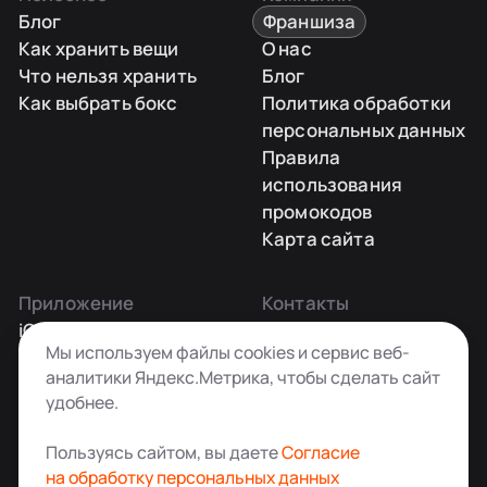
Блог
Франшиза
Как хранить вещи
О нас
Что нельзя хранить
Блог
Как выбрать бокс
Политика обработки
персональных данных
Правила
использования
промокодов
Карта сайта
Приложение
Контакты
iOS
Заказать звонок
Мы используем файлы cookies и сервис веб-
Android
+7 495 181-55-45
аналитики Яндекс.Метрика, чтобы сделать сайт
info@kladovkin.ru
удобнее.
Telegram
Max
Пользуясь сайтом, вы даете
Согласие
на обработку персональных данных