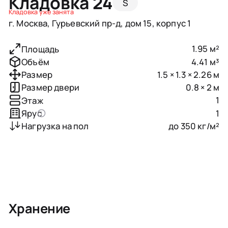
Кладовка 24
S
Кладовка уже занята
г. Москва, Гурьевский пр-д, дом 15, корпус 1
1.95 м²
Площадь
4.41 м³
Объём
1.5 × 1.3 × 2.26 м
Размер
0.8 × 2 м
Размер двери
1
Этаж
1
Ярус
до 350 кг/м²
Нагрузка на пол
Хранение