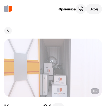
Франшиза
Вход
1
/3