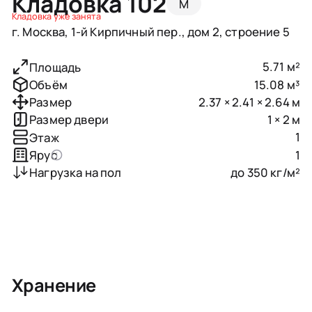
Кладовка 102
M
Кладовка уже занята
г. Москва, 1-й Кирпичный пер., дом 2, строение 5
5.71 м²
Площадь
15.08 м³
Объём
2.37 × 2.41 × 2.64 м
Размер
1 × 2 м
Размер двери
1
Этаж
1
Ярус
до 350 кг/м²
Нагрузка на пол
Хранение