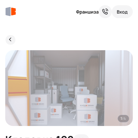
Франшиза
Вход
1
/4