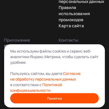
персональных данных
Правила
использования
промокодов
Карта сайта
Приложение
Контакты
iOS
Заказать звонок
Мы используем файлы cookies и сервис веб-
Android
+7 495 181-55-45
аналитики Яндекс.Метрика, чтобы сделать сайт
info@kladovkin.ru
удобнее.
Telegram
Max
Пользуясь сайтом, вы даете
Согласие
на обработку персональных данных
в соответствии с
Политикой
конфиденциальности
.
Аренда склада для хранения вещей в Москве
© ООО «Кладовкин» 2026. Все права защищены
Понятно
ИНН:7100007940 ОГРН:1217100007805