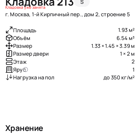
Кладовка 213
S
Кладовка уже занята
г. Москва, 1-й Кирпичный пер., дом 2, строение 5
1.93 м²
Площадь
6.54 м³
Объём
1.33 × 1.45 × 3.39 м
Размер
1 × 2 м
Размер двери
2
Этаж
1
Ярус
до 350 кг/м²
Нагрузка на пол
Хранение