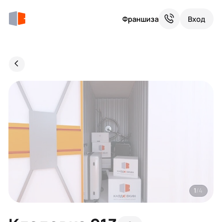
Франшиза
Вход
1
/4