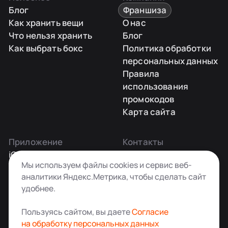
Блог
Франшиза
Как хранить вещи
О нас
Что нельзя хранить
Блог
Как выбрать бокс
Политика обработки
персональных данных
Правила
использования
промокодов
Карта сайта
Приложение
Контакты
iOS
Заказать звонок
Мы используем файлы cookies и сервис веб-
Android
+7 495 181-55-45
аналитики Яндекс.Метрика, чтобы сделать сайт
info@kladovkin.ru
удобнее.
Telegram
Max
Пользуясь сайтом, вы даете
Согласие
на обработку персональных данных