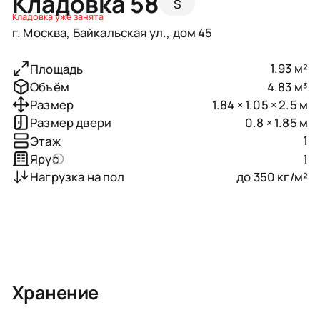
Кладовка 58
S
Кладовка уже занята
г. Москва, Байкальская ул., дом 45
1.93 м²
Площадь
4.83 м³
Объём
1.84 × 1.05 × 2.5 м
Размер
0.8 × 1.85 м
Размер двери
1
Этаж
1
Ярус
до 350 кг/м²
Нагрузка на пол
Хранение