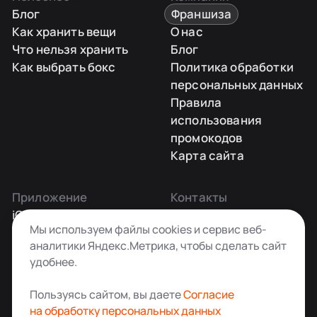
Блог
Франшиза
Как хранить вещи
О нас
Что нельзя хранить
Блог
Как выбрать бокс
Политика обработки
персональных данных
Правила
использования
промокодов
Карта сайта
Приложение
Контакты
iOS
Заказать звонок
Мы используем файлы cookies и сервис веб-
Android
+7 495 181-55-45
аналитики Яндекс.Метрика, чтобы сделать сайт
info@kladovkin.ru
удобнее.
Telegram
Max
Пользуясь сайтом, вы даете
Согласие
на обработку персональных данных