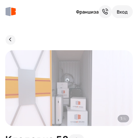
Франшиза
Вход
1
/4