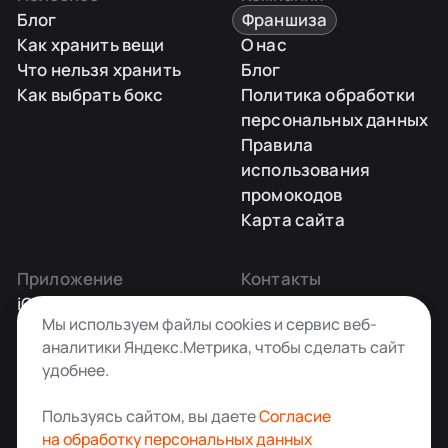
Блог
Франшиза
Как хранить вещи
О нас
Что нельзя хранить
Блог
Как выбрать бокс
Политика обработки
персональных данных
Правила
использования
промокодов
Карта сайта
Приложение
Контакты
iOS
Заказать звонок
Мы используем файлы cookies и сервис веб-
Android
+7 495 181-55-45
аналитики Яндекс.Метрика, чтобы сделать сайт
info@kladovkin.ru
удобнее.
Telegram
Max
Пользуясь сайтом, вы даете
Согласие
на обработку персональных данных