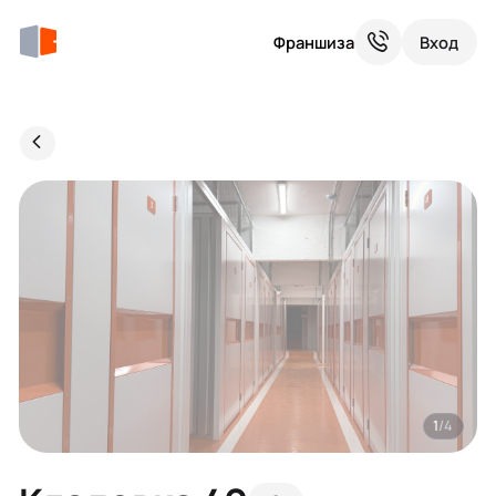
Франшиза
Вход
1
/4