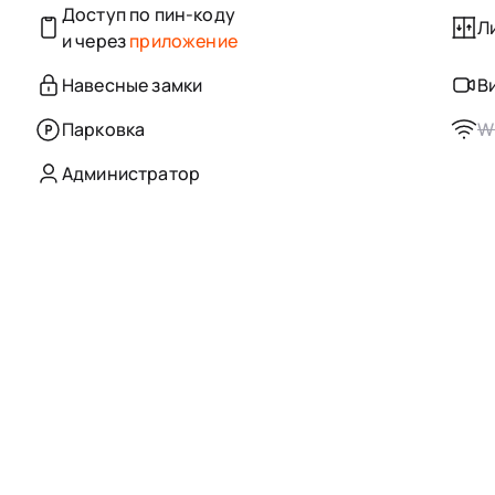
Доступ по пин-коду
Л
и через
приложение
Навесные замки
В
Парковка
Wi
Администратор