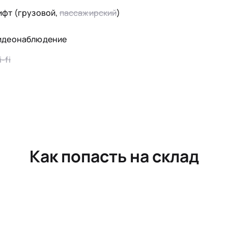
ифт (грузовой,
пассажирский
)
идеонаблюдение
-fi
Как попасть на склад