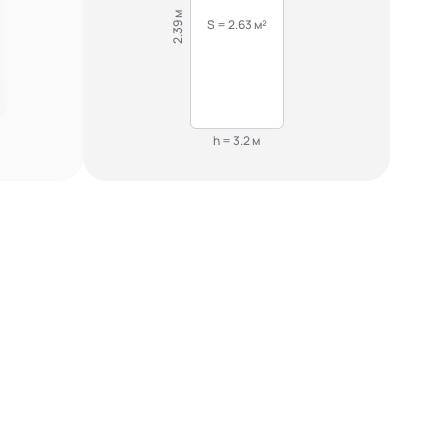
2.39 м
S = 2.63 м²
h = 3.2 м