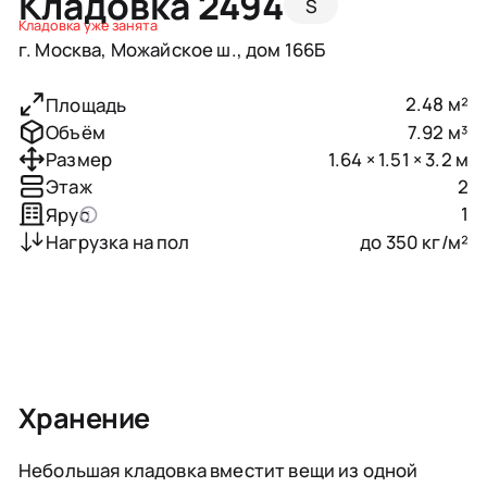
Кладовка 2494
S
Кладовка уже занята
г. Москва, Можайское ш., дом 166Б
2.48 м²
Площадь
7.92 м³
Объём
1.64 × 1.51 × 3.2 м
Размер
2
Этаж
1
Ярус
до 350 кг/м²
Нагрузка на пол
Хранение
Небольшая кладовка вместит вещи из одной