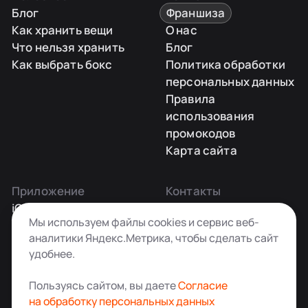
Блог
Франшиза
Как хранить вещи
О нас
Что нельзя хранить
Блог
Как выбрать бокс
Политика обработки
персональных данных
Правила
использования
промокодов
Карта сайта
Приложение
Контакты
iOS
Заказать звонок
Мы используем файлы cookies и сервис веб-
Android
+7 495 181-55-45
аналитики Яндекс.Метрика, чтобы сделать сайт
info@kladovkin.ru
удобнее.
Telegram
Max
Пользуясь сайтом, вы даете
Согласие
на обработку персональных данных