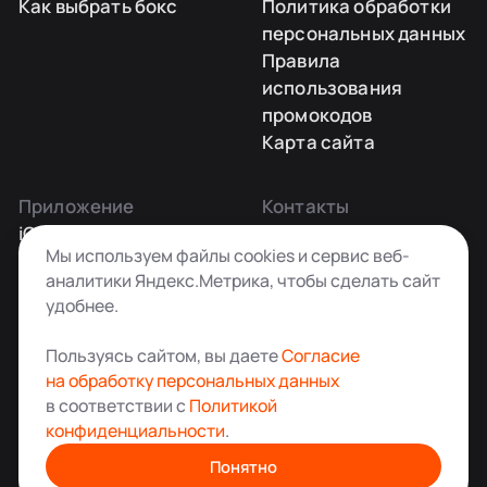
Как выбрать бокс
Политика обработки
персональных данных
Правила
использования
промокодов
Карта сайта
Приложение
Контакты
iOS
Заказать звонок
Мы используем файлы cookies и сервис веб-
Android
+7 495 181-55-45
аналитики Яндекс.Метрика, чтобы сделать сайт
info@kladovkin.ru
удобнее.
Telegram
Max
Пользуясь сайтом, вы даете
Согласие
на обработку персональных данных
в соответствии с
Политикой
конфиденциальности
.
Аренда склада для хранения вещей в Москве
© ООО «Кладовкин» 2026. Все права защищены
Понятно