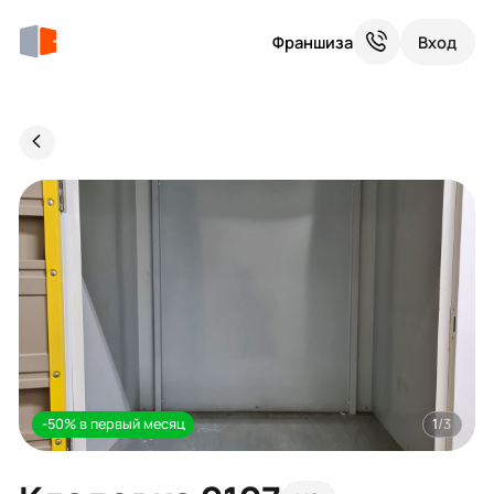
Франшиза
Вход
-50% в первый месяц
1
/3