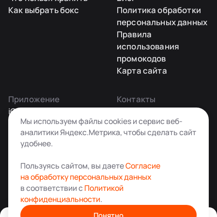
Как выбрать бокс
Политика обработки
персональных данных
Правила
использования
промокодов
Карта сайта
Приложение
Контакты
iOS
Заказать звонок
Мы используем файлы cookies и сервис веб-
Android
+7 495 181-55-45
аналитики Яндекс.Метрика, чтобы сделать сайт
info@kladovkin.ru
удобнее.
Telegram
Max
Пользуясь сайтом, вы даете
Согласие
на обработку персональных данных
в соответствии с
Политикой
конфиденциальности
.
Аренда склада для хранения вещей в Москве
© ООО «Кладовкин» 2026. Все права защищены
Понятно