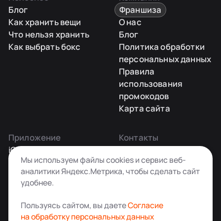
Блог
Франшиза
Как хранить вещи
О нас
Что нельзя хранить
Блог
Как выбрать бокс
Политика обработки
персональных данных
Правила
использования
промокодов
Карта сайта
Приложение
Контакты
iOS
Заказать звонок
Мы используем файлы cookies и сервис веб-
Android
+7 495 181-55-45
аналитики Яндекс.Метрика, чтобы сделать сайт
info@kladovkin.ru
удобнее.
Telegram
Max
Пользуясь сайтом, вы даете
Согласие
на обработку персональных данных