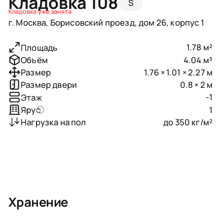
Кладовка 108
S
Кладовка уже занята
г. Москва, Борисовский проезд, дом 26, корпус 1
1.78 м²
Площадь
4.04 м³
Объём
1.76 × 1.01 × 2.27 м
Размер
0.8 × 2 м
Размер двери
-1
Этаж
1
Ярус
до 350 кг/м²
Нагрузка на пол
Хранение