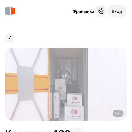
Франшиза
Вход
1
/4