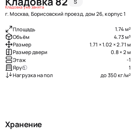
Кладовка 82
S
Кладовка уже занята
г. Москва, Борисовский проезд, дом 26, корпус 1
1.74 м²
Площадь
4.73 м³
Объём
1.71 × 1.02 × 2.71 м
Размер
0.8 × 2 м
Размер двери
-1
Этаж
1
Ярус
до 350 кг/м²
Нагрузка на пол
Хранение