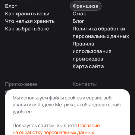
Блог
Франшиза
Как хранить вещи
О нас
Что нельзя хранить
Блог
Как выбрать бокс
Политика обработки
персональных данных
Правила
использования
промокодов
Карта сайта
Приложение
Контакты
iOS
Заказать звонок
Мы используем файлы cookies и сервис веб-
Android
+7 495 181-55-45
аналитики Яндекс.Метрика, чтобы сделать сайт
info@kladovkin.ru
удобнее.
Telegram
Max
Пользуясь сайтом, вы даете
Согласие
на обработку персональных данных