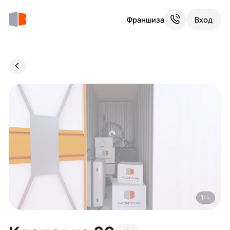
Франшиза
Вход
1
/4