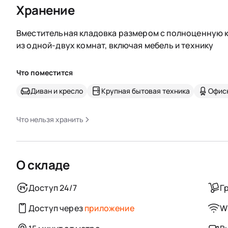
Хранение
Вместительная кладовка размером с полноценную к
из одной-двух комнат, включая мебель и технику
Что поместится
Диван и кресло
Крупная бытовая техника
Офис
Что нельзя хранить
О складе
Доступ 24/7
Г
Доступ через
приложение
Wi