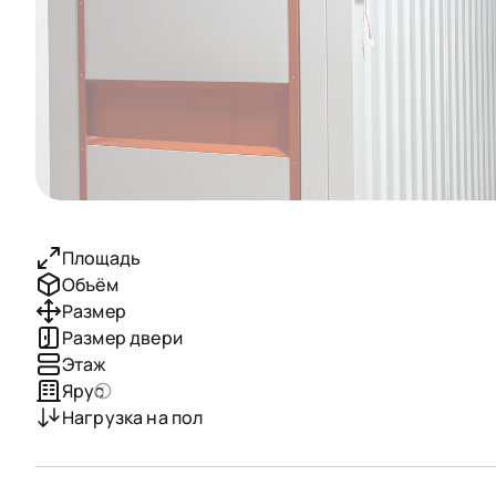
Площадь
Объём
Размер
Размер двери
Этаж
Ярус
Нагрузка на пол