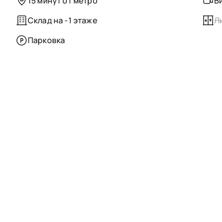
15 минут от метро
В
Склад на -1 этаже
Л
Парковка