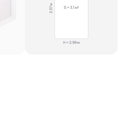
2.37 м
S = 3.1 м²
h = 2.99 м