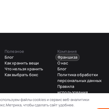
Полезное
Компания
Блог
Франшиза
Как хранить вещи
О нас
Что нельзя хранить
Блог
Как выбрать бокс
Политика обработки
персональных данных
Правила
использования
промокодов
спользуем файлы cookies и сервис веб-аналитики
Карта сайта
кс.Метрика, чтобы сделать сайт удобнее.