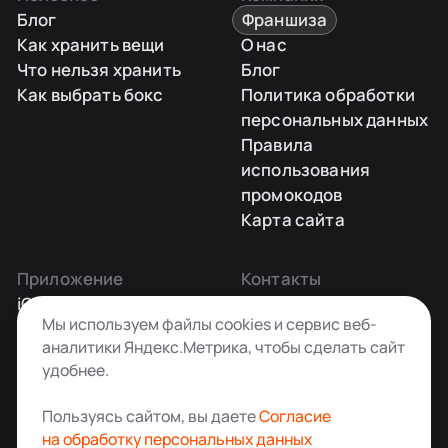
Блог
Франшиза
Как хранить вещи
О нас
Что нельзя хранить
Блог
Как выбрать бокс
Политика обработки
персональных данных
Правила
использования
промокодов
Карта сайта
Приложение
Контакты
iOS
Заказать звонок
Мы используем файлы cookies и сервис веб-
Android
+7 495 181-55-45
аналитики Яндекс.Метрика, чтобы сделать сайт
info@kladovkin.ru
удобнее.
Telegram
Max
Пользуясь сайтом, вы даете
Согласие
на обработку персональных данных