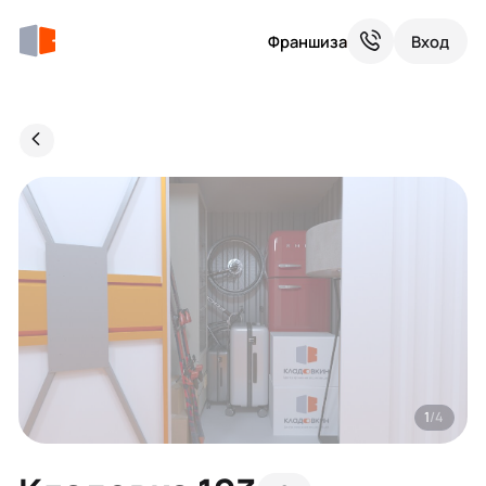
Франшиза
Вход
1
/4