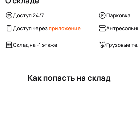
О складе
Доступ 24/7
Парковка
Доступ через
приложение
Антресольн
Склад на -1 этаже
Грузовые т
Как попасть на склад