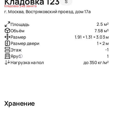
Кладовка 123
S
Кладовка уже занята
г. Москва, Востряковский проезд, дом 17а
2.5 м²
Площадь
7.58 м³
Объём
1.91 × 1.31 × 3.03 м
Размер
1 × 2 м
Размер двери
-1
Этаж
1
Ярус
до 350 кг/м²
Нагрузка на пол
Хранение