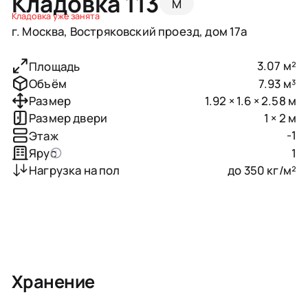
Кладовка 113
M
Кладовка уже занята
г. Москва, Востряковский проезд, дом 17а
3.07 м²
Площадь
7.93 м³
Объём
1.92 × 1.6 × 2.58 м
Размер
1 × 2 м
Размер двери
-1
Этаж
1
Ярус
до 350 кг/м²
Нагрузка на пол
Хранение