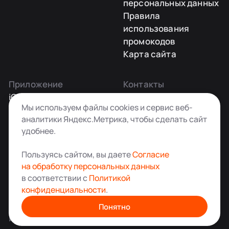
персональных данных
Правила
использования
промокодов
Карта сайта
Приложение
Контакты
iOS
Заказать звонок
Мы используем файлы cookies и сервис веб-
Android
+7 495 181-55-45
аналитики Яндекс.Метрика, чтобы сделать сайт
info@kladovkin.ru
удобнее.
Telegram
Max
Пользуясь сайтом, вы даете
Согласие
на обработку персональных данных
в соответствии с
Политикой
конфиденциальности
.
Аренда склада для хранения вещей в Москве
© ООО «Кладовкин» 2026. Все права защищены
Понятно
ИНН:7100007940 ОГРН:1217100007805