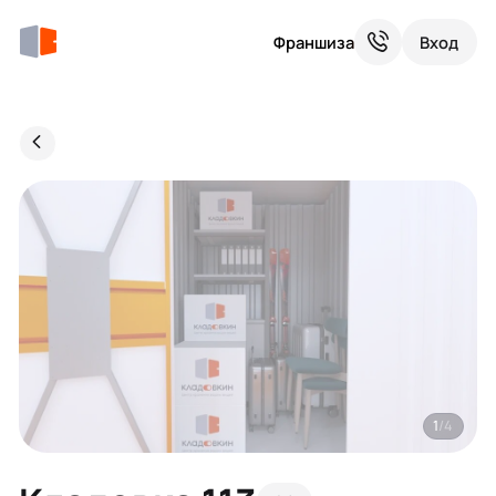
Франшиза
Вход
1
/4