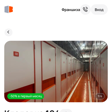
Франшиза
Вход
-50% в первый месяц
1
/4