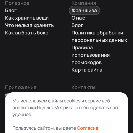
Полезное
Компания
Блог
Франшиза
Как хранить вещи
О нас
Что нельзя хранить
Блог
Как выбрать бокс
Политика обработки
персональных данных
Правила
использования
промокодов
Карта сайта
Приложение
Контакты
iOS
Заказать звонок
Мы используем файлы cookies и сервис веб-
Android
+7 495 181-55-45
аналитики Яндекс.Метрика, чтобы сделать сайт
info@kladovkin.ru
удобнее.
Telegram
Max
Пользуясь сайтом, вы даете
Согласие