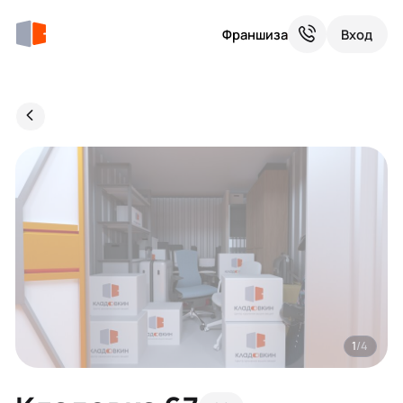
Франшиза
Вход
1
/4