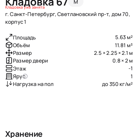
Кладовка 67
M
Кладовка уже занята
г. Санкт-Петербург, Светлановский пр-т, дом 70,
корпус 1
5.63 м²
Площадь
11.81 м³
Объём
2.5 × 2.25 × 2.1 м
Размер
0.8 × 2 м
Размер двери
-1
Этаж
1
Ярус
до 350 кг/м²
Нагрузка на пол
Хранение