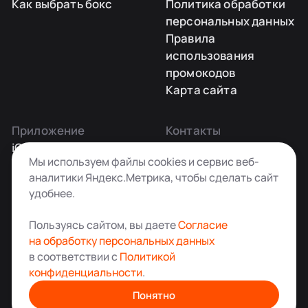
Как выбрать бокс
Политика обработки
персональных данных
Правила
использования
промокодов
Карта сайта
Приложение
Контакты
iOS
Заказать звонок
Мы используем файлы cookies и сервис веб-
Android
+7 495 181-55-45
аналитики Яндекс.Метрика, чтобы сделать сайт
info@kladovkin.ru
удобнее.
Telegram
Max
Пользуясь сайтом, вы даете
Согласие
на обработку персональных данных
в соответствии с
Политикой
конфиденциальности
.
Аренда склада для хранения вещей в Москве
© ООО «Кладовкин» 2026. Все права защищены
Понятно