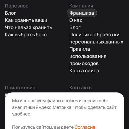
Полезное
Компания
Блог
Франшиза
Как хранить вещи
О нас
Что нельзя хранить
Блог
Как выбрать бокс
Политика обработки
персональных данных
Правила
использования
промокодов
Карта сайта
Приложение
Контакты
iOS
Заказать звонок
Мы используем файлы cookies и сервис веб-
Android
+7 495 181-55-45
аналитики Яндекс.Метрика, чтобы сделать сайт
info@kladovkin.ru
удобнее.
Telegram
Max
Пользуясь сайтом, вы даете
Согласие