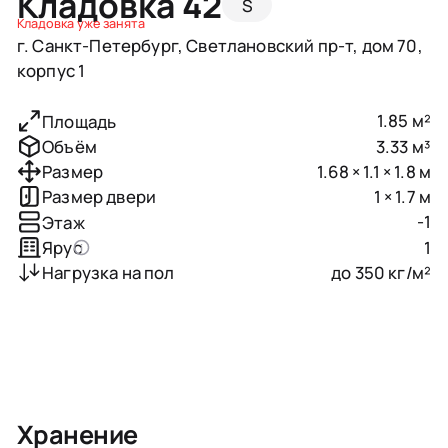
Кладовка 42
S
Кладовка уже занята
г. Санкт-Петербург, Светлановский пр-т, дом 70,
корпус 1
1.85 м²
Площадь
3.33 м³
Объём
1.68 × 1.1 × 1.8 м
Размер
1 × 1.7 м
Размер двери
-1
Этаж
1
Ярус
до 350 кг/м²
Нагрузка на пол
Хранение