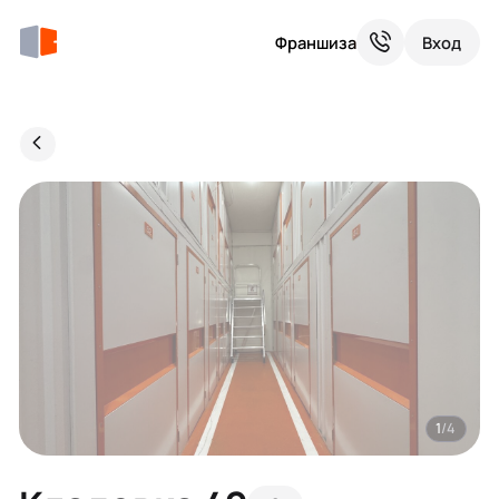
Франшиза
Вход
1
/4