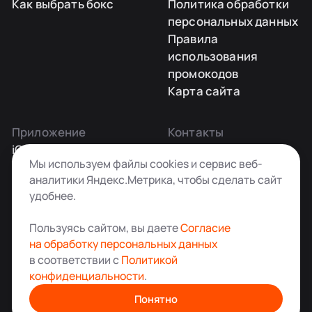
Как выбрать бокс
Политика обработки
персональных данных
Правила
использования
промокодов
Карта сайта
Приложение
Контакты
iOS
Заказать звонок
Мы используем файлы cookies и сервис веб-
Android
+7 495 181-55-45
аналитики Яндекс.Метрика, чтобы сделать сайт
info@kladovkin.ru
удобнее.
Telegram
Max
Пользуясь сайтом, вы даете
Согласие
на обработку персональных данных
в соответствии с
Политикой
конфиденциальности
.
Аренда склада для хранения вещей в Москве
© ООО «Кладовкин» 2026. Все права защищены
Понятно