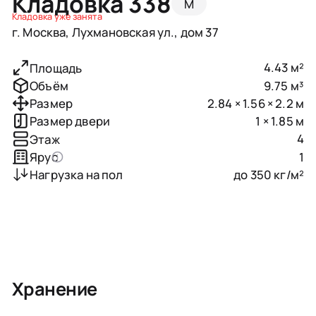
Кладовка 338
M
Кладовка уже занята
г. Москва, Лухмановская ул., дом 37
4.43 м²
Площадь
9.75 м³
Объём
2.84 × 1.56 × 2.2 м
Размер
1 × 1.85 м
Размер двери
4
Этаж
1
Ярус
до 350 кг/м²
Нагрузка на пол
Хранение