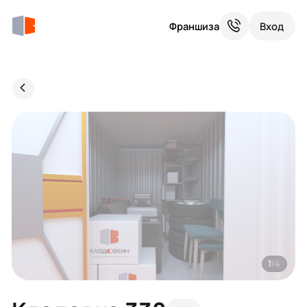
Франшиза
Вход
1
/4