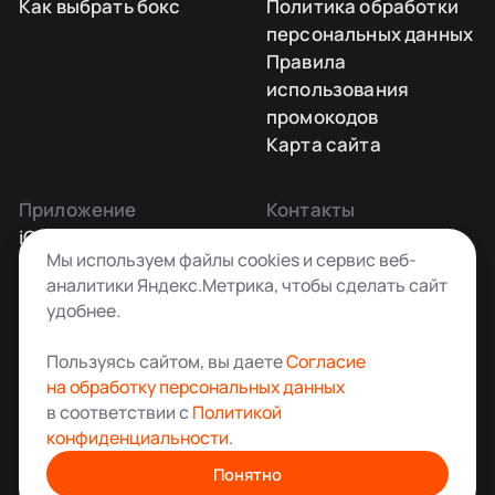
Как выбрать бокс
Политика обработки
персональных данных
Правила
использования
промокодов
Карта сайта
Приложение
Контакты
iOS
Заказать звонок
Мы используем файлы cookies и сервис веб-
Android
+7 495 181-55-45
аналитики Яндекс.Метрика, чтобы сделать сайт
info@kladovkin.ru
удобнее.
Telegram
Max
Пользуясь сайтом, вы даете
Согласие
на обработку персональных данных
в соответствии с
Политикой
конфиденциальности
.
Аренда склада для хранения вещей в Москве
© ООО «Кладовкин» 2026. Все права защищены
Понятно