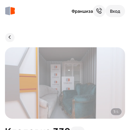
Франшиза
Вход
1
/4