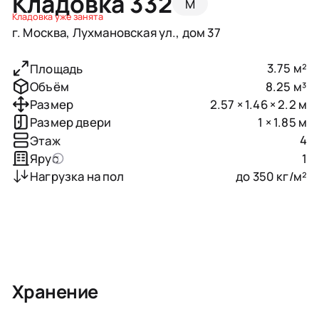
Кладовка 332
M
Кладовка уже занята
г. Москва, Лухмановская ул., дом 37
3.75 м²
Площадь
8.25 м³
Объём
2.57 × 1.46 × 2.2 м
Размер
1 × 1.85 м
Размер двери
4
Этаж
1
Ярус
до 350 кг/м²
Нагрузка на пол
Хранение