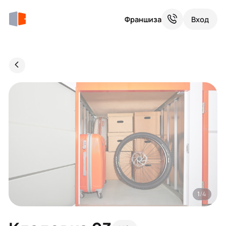
Франшиза
Вход
1
/4