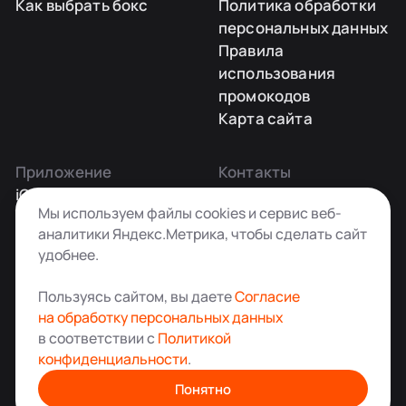
Как выбрать бокс
Политика обработки
персональных данных
Правила
использования
промокодов
Карта сайта
Приложение
Контакты
iOS
Заказать звонок
Мы используем файлы cookies и сервис веб-
Android
+7 495 181-55-45
аналитики Яндекс.Метрика, чтобы сделать сайт
info@kladovkin.ru
удобнее.
Telegram
Max
Пользуясь сайтом, вы даете
Согласие
на обработку персональных данных
в соответствии с
Политикой
конфиденциальности
.
Аренда склада для хранения вещей в Москве
© ООО «Кладовкин» 2026. Все права защищены
Понятно