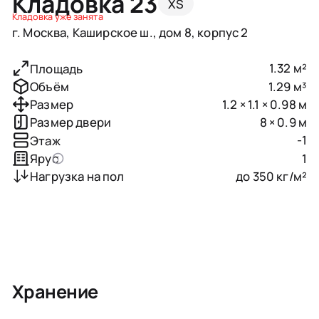
Кладовка 23
XS
Кладовка уже занята
г. Москва, Каширское ш., дом 8, корпус 2
1.32 м²
Площадь
1.29 м³
Объём
1.2 × 1.1 × 0.98 м
Размер
8 × 0.9 м
Размер двери
-1
Этаж
1
Ярус
до 350 кг/м²
Нагрузка на пол
Хранение