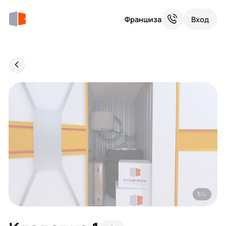
Франшиза
Вход
1
/4