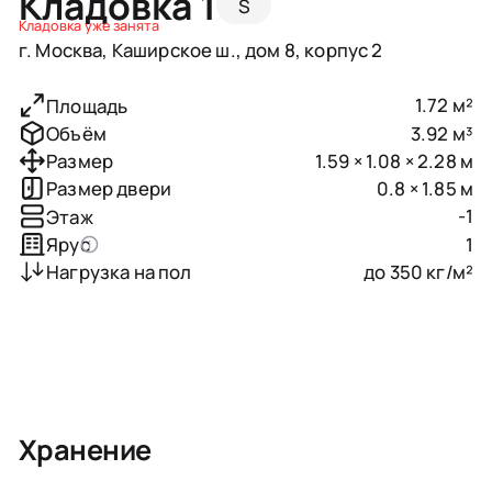
Кладовка 1
S
Кладовка уже занята
г. Москва, Каширское ш., дом 8, корпус 2
1.72 м²
Площадь
3.92 м³
Объём
1.59 × 1.08 × 2.28 м
Размер
0.8 × 1.85 м
Размер двери
-1
Этаж
1
Ярус
до 350 кг/м²
Нагрузка на пол
Хранение