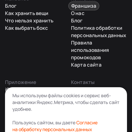
Блог
Франшиза
Как хранить вещи
О нас
Что нельзя хранить
Блог
Как выбрать бокс
Политика обработки
персональных данных
Правила
использования
промокодов
Карта сайта
Приложение
Контакты
iOS
Заказать звонок
Мы используем файлы cookies и сервис веб-
Android
+7 495 181-55-45
аналитики Яндекс.Метрика, чтобы сделать сайт
info@kladovkin.ru
удобнее.
Telegram
Max
Пользуясь сайтом, вы даете
Согласие
на обработку персональных данных