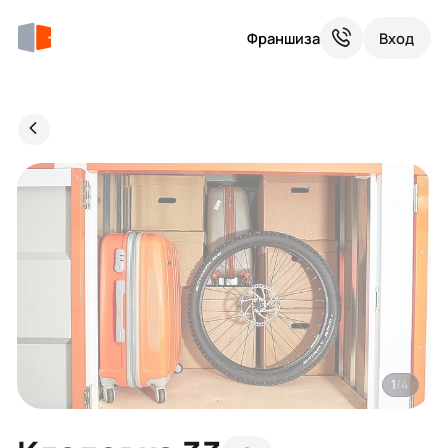
Франшиза
Вход
1
/4