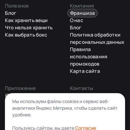
Полезное
Компания
Блог
Франшиза
Как хранить вещи
О нас
Что нельзя хранить
Блог
Как выбрать бокс
Политика обработки
персональных данных
Правила
использования
промокодов
Карта сайта
Приложение
Контакты
iOS
Заказать звонок
Мы используем файлы cookies и сервис веб-
Android
+7 495 181-55-45
аналитики Яндекс.Метрика, чтобы сделать сайт
info@kladovkin.ru
удобнее.
Telegram
Max
Пользуясь сайтом, вы даете
Согласие