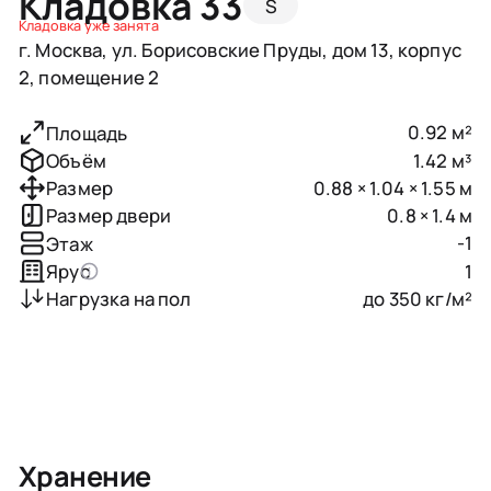
Кладовка 33
S
Кладовка уже занята
г. Москва, ул. Борисовские Пруды, дом 13, корпус
2, помещение 2
0.92 м²
Площадь
1.42 м³
Объём
0.88 × 1.04 × 1.55 м
Размер
0.8 × 1.4 м
Размер двери
-1
Этаж
1
Ярус
до 350 кг/м²
Нагрузка на пол
Хранение