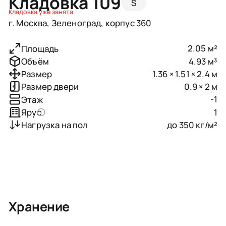
Кладовка 109
S
Кладовка уже занята
г. Москва, Зеленоград, корпус 360
2.05 м²
Площадь
4.93 м³
Объём
1.36 × 1.51 × 2.4 м
Размер
0.9 × 2 м
Размер двери
-1
Этаж
1
Ярус
до 350 кг/м²
Нагрузка на пол
Хранение