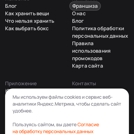
Блог
Франшиза
Как хранить вещи
О нас
Что нельзя хранить
Блог
Как выбрать бокс
Политика обработки
персональных данных
Правила
использования
промокодов
Карта сайта
Приложение
Контакты
iOS
Заказать звонок
Мы используем файлы cookies и сервис веб-
Android
+7 495 181-55-45
аналитики Яндекс.Метрика, чтобы сделать сайт
info@kladovkin.ru
удобнее.
Telegram
Max
Пользуясь сайтом, вы даете
Согласие
на обработку персональных данных