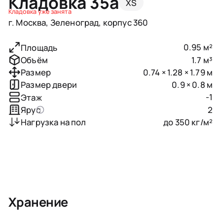
Кладовка 35a
XS
Кладовка уже занята
г. Москва, Зеленоград, корпус 360
0.95 м²
Площадь
1.7 м³
Объём
0.74 × 1.28 × 1.79 м
Размер
0.9 × 0.8 м
Размер двери
-1
Этаж
2
Ярус
до 350 кг/м²
Нагрузка на пол
Хранение