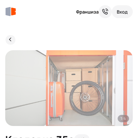
Франшиза
Вход
1
/4