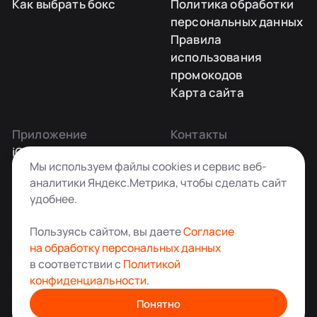
Как выбрать бокс
Политика обработки
персональных данных
Правила
использования
промокодов
Карта сайта
Приложение
Контакты
iOS
Заказать звонок
Мы используем файлы cookies и сервис веб-
Android
+7 495 181-55-45
аналитики Яндекс.Метрика, чтобы сделать сайт
info@kladovkin.ru
удобнее.
Telegram
Max
Пользуясь сайтом, вы даете
Согласие
на обработку персональных данных
в соответствии с
Политикой
конфиденциальности
.
Аренда склада для хранения вещей в Москве
© ООО «Кладовкин» 2026. Все права защищены
Понятно