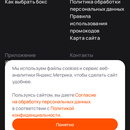
Как выбрать бокс
Политика обработки
персональных данных
Правила
использования
промокодов
Карта сайта
Приложение
Контакты
iOS
Заказать звонок
Мы используем файлы cookies и сервис веб-
Android
+7 495 181-55-45
аналитики Яндекс.Метрика, чтобы сделать сайт
info@kladovkin.ru
удобнее.
Telegram
Max
Пользуясь сайтом, вы даете
Согласие
на обработку персональных данных
в соответствии с
Политикой
конфиденциальности
.
Аренда склада для хранения вещей в Москве
© ООО «Кладовкин» 2026. Все права защищены
Понятно