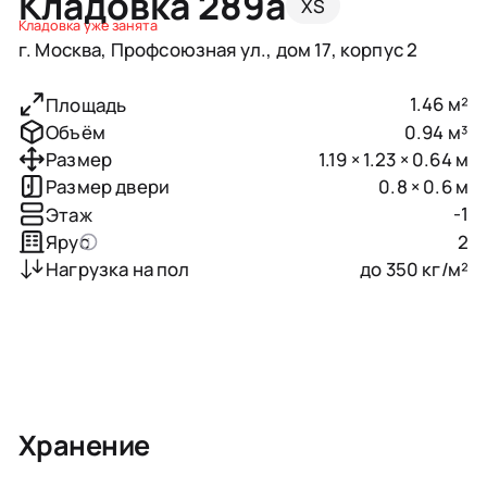
Кладовка 289a
XS
Кладовка уже занята
г. Москва, Профсоюзная ул., дом 17, корпус 2
1.46 м²
Площадь
0.94 м³
Объём
1.19 × 1.23 × 0.64 м
Размер
0.8 × 0.6 м
Размер двери
-1
Этаж
2
Ярус
до 350 кг/м²
Нагрузка на пол
Хранение