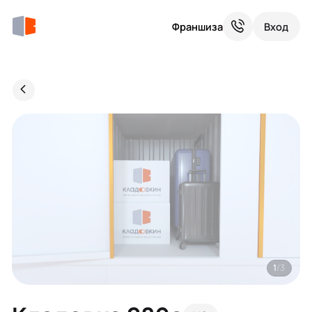
Франшиза
Вход
1
/3