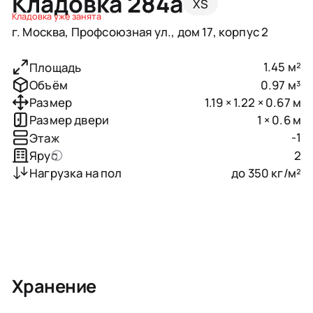
Кладовка 284a
XS
Кладовка уже занята
г. Москва, Профсоюзная ул., дом 17, корпус 2
1.45 м²
Площадь
0.97 м³
Объём
1.19 × 1.22 × 0.67 м
Размер
1 × 0.6 м
Размер двери
-1
Этаж
2
Ярус
до 350 кг/м²
Нагрузка на пол
Хранение