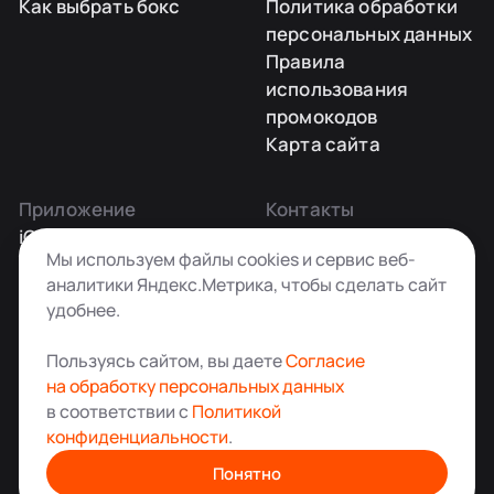
Как выбрать бокс
Политика обработки
персональных данных
Правила
использования
промокодов
Карта сайта
Приложение
Контакты
iOS
Заказать звонок
Мы используем файлы cookies и сервис веб-
Android
+7 495 181-55-45
аналитики Яндекс.Метрика, чтобы сделать сайт
info@kladovkin.ru
удобнее.
Telegram
Max
Пользуясь сайтом, вы даете
Согласие
на обработку персональных данных
в соответствии с
Политикой
конфиденциальности
.
Аренда склада для хранения вещей в Москве
© ООО «Кладовкин» 2026. Все права защищены
Понятно