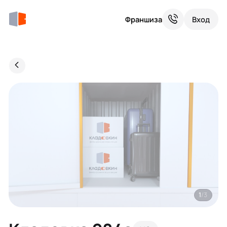
Франшиза
Вход
1
/3