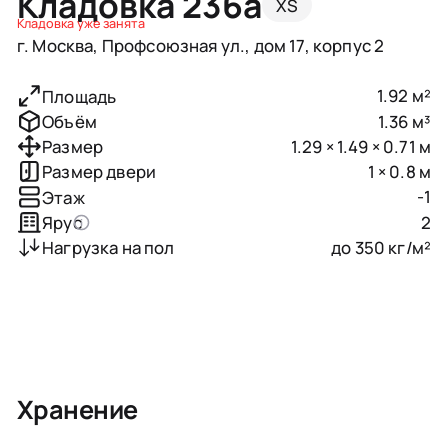
Кладовка 236a
XS
Кладовка уже занята
г. Москва, Профсоюзная ул., дом 17, корпус 2
1.92 м²
Площадь
1.36 м³
Объём
1.29 × 1.49 × 0.71 м
Размер
1 × 0.8 м
Размер двери
-1
Этаж
2
Ярус
до 350 кг/м²
Нагрузка на пол
Хранение