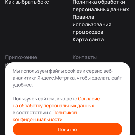
Как выбрать бокс
Политика обработки
персональных данных
Правила
использования
промокодов
Карта сайта
Приложение
Контакты
iOS
Заказать звонок
Мы используем файлы cookies и сервис веб-
Android
+7 495 181-55-45
аналитики Яндекс.Метрика, чтобы сделать сайт
info@kladovkin.ru
удобнее.
Telegram
Max
Пользуясь сайтом, вы даете
Согласие
на обработку персональных данных
в соответствии с
Политикой
конфиденциальности
.
Аренда склада для хранения вещей в Москве
© ООО «Кладовкин» 2026. Все права защищены
Понятно