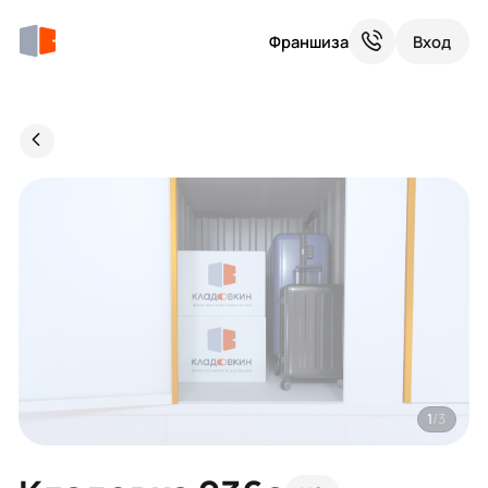
Франшиза
Вход
1
/3