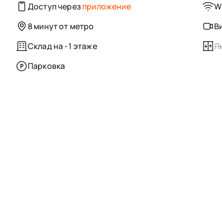
Доступ через
приложение
Wi
8 минут от метро
В
Склад на -1 этаже
Л
Парковка