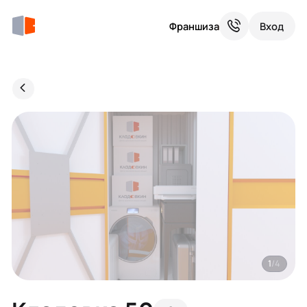
Франшиза
Вход
1
/4