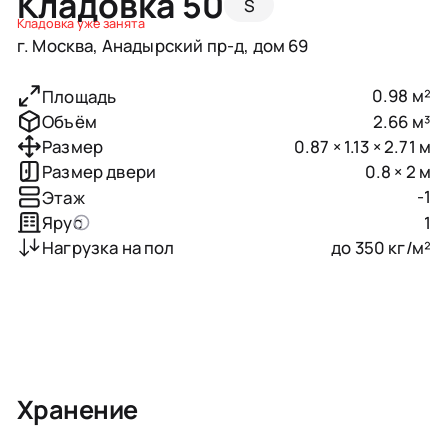
Кладовка 50
S
Кладовка уже занята
г. Москва, Анадырский пр-д, дом 69
0.98 м²
Площадь
2.66 м³
Объём
0.87 × 1.13 × 2.71 м
Размер
0.8 × 2 м
Размер двери
-1
Этаж
1
Ярус
до 350 кг/м²
Нагрузка на пол
Хранение