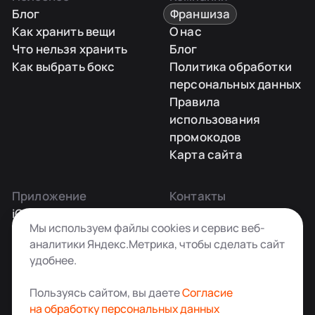
Блог
Франшиза
Как хранить вещи
О нас
Что нельзя хранить
Блог
Как выбрать бокс
Политика обработки
персональных данных
Правила
использования
промокодов
Карта сайта
Приложение
Контакты
iOS
Заказать звонок
Мы используем файлы cookies и сервис веб-
Android
+7 495 181-55-45
аналитики Яндекс.Метрика, чтобы сделать сайт
info@kladovkin.ru
удобнее.
Telegram
Max
Пользуясь сайтом, вы даете
Согласие
на обработку персональных данных