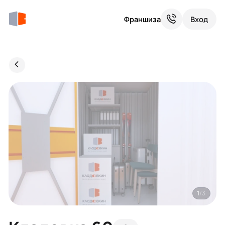
Франшиза
Вход
1
/3