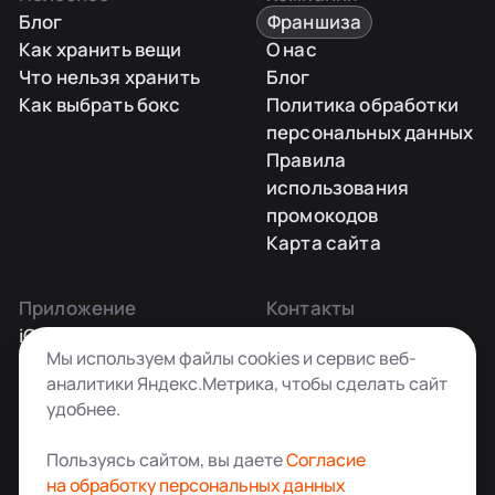
Блог
Франшиза
Как хранить вещи
О нас
Что нельзя хранить
Блог
Как выбрать бокс
Политика обработки
персональных данных
Правила
использования
промокодов
Карта сайта
Приложение
Контакты
iOS
Заказать звонок
Мы используем файлы cookies и сервис веб-
Android
+7 495 181-55-45
аналитики Яндекс.Метрика, чтобы сделать сайт
info@kladovkin.ru
удобнее.
Telegram
Max
Пользуясь сайтом, вы даете
Согласие
на обработку персональных данных