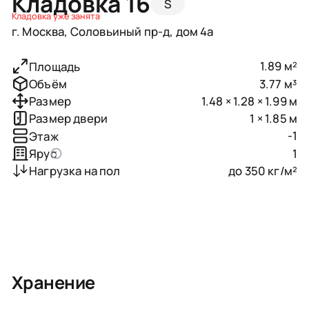
Кладовка 16
S
Кладовка уже занята
г. Москва, Соловьиный пр-д, дом 4а
1.89 м²
Площадь
3.77 м³
Объём
1.48 × 1.28 × 1.99 м
Размер
1 × 1.85 м
Размер двери
-1
Этаж
1
Ярус
до 350 кг/м²
Нагрузка на пол
Хранение