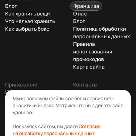
Блог
Франшиза
Как хранить вещи
О нас
Что нельзя хранить
Блог
Как выбрать бокс
Политика обработки
персональных данных
Правила
использования
промокодов
Карта сайта
Приложение
Контакты
iOS
Заказать звонок
Мы используем файлы cookies и сервис веб-
Android
+7 495 181-55-45
аналитики Яндекс.Метрика, чтобы сделать сайт
info@kladovkin.ru
удобнее.
Telegram
Max
Пользуясь сайтом, вы даете
Согласие
на обработку персональных данных