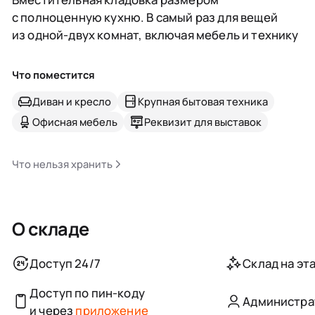
с полноценную кухню. В самый раз для вещей
из одной-двух комнат, включая мебель и технику
Что поместится
Диван и кресло
Крупная бытовая техника
Офисная мебель
Реквизит для выставок
Что нельзя хранить
О складе
Доступ 24/7
Склад на эта
Доступ по пин-коду
Администра
и через
приложение