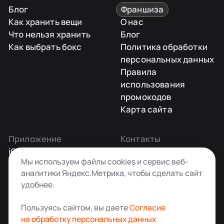
Блог
Франшиза
Как хранить вещи
О нас
Что нельзя хранить
Блог
Как выбрать бокс
Политика обработки
персональных данных
Правила
использования
промокодов
Карта сайта
Приложение
Контакты
iOS
Заказать звонок
Мы используем файлы cookies и сервис веб-
Android
+7 495 181-55-45
аналитики Яндекс.Метрика, чтобы сделать сайт
info@kladovkin.ru
удобнее.
Telegram
Max
Пользуясь сайтом, вы даете
Согласие
на обработку персональных данных