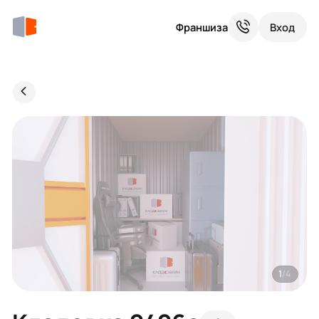
Франшиза
Вход
1
/4