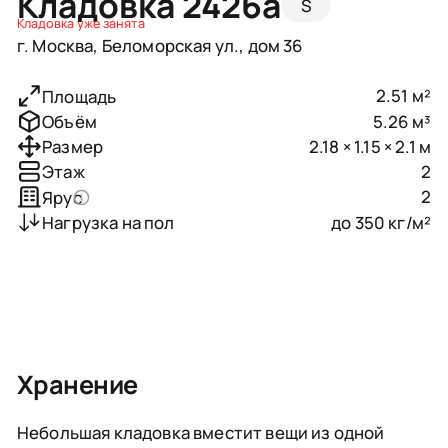
Кладовка 2426a
S
Кладовка уже занята
г. Москва, Беломорская ул., дом 36
2.51 м²
Площадь
5.26 м³
Объём
2.18 × 1.15 × 2.1 м
Размер
2
Этаж
2
Ярус
до 350 кг/м²
Нагрузка на пол
Хранение
Небольшая кладовка вместит вещи из одной