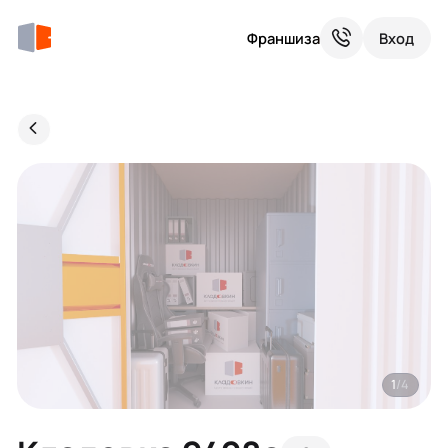
Франшиза
Вход
1
/4