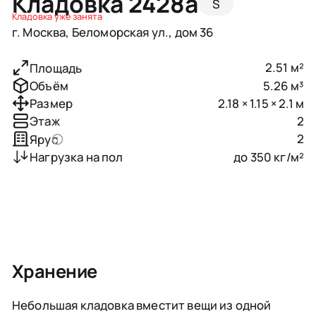
Кладовка 2428a
S
Кладовка уже занята
г. Москва, Беломорская ул., дом 36
2.51 м²
Площадь
5.26 м³
Объём
2.18 × 1.15 × 2.1 м
Размер
2
Этаж
2
Ярус
до 350 кг/м²
Нагрузка на пол
Хранение
Небольшая кладовка вместит вещи из одной