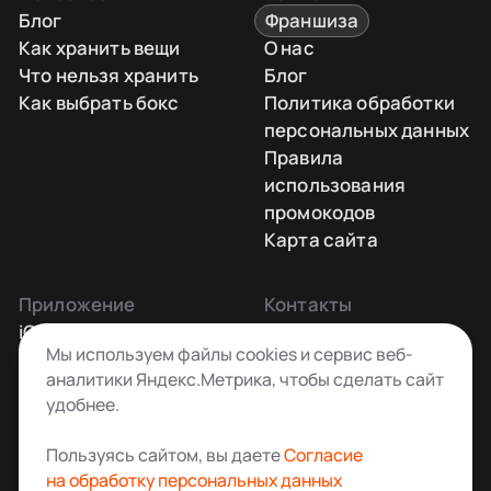
Блог
Франшиза
Как хранить вещи
О нас
Что нельзя хранить
Блог
Как выбрать бокс
Политика обработки
персональных данных
Правила
использования
промокодов
Карта сайта
Приложение
Контакты
iOS
Заказать звонок
Мы используем файлы cookies и сервис веб-
Android
+7 495 181-55-45
аналитики Яндекс.Метрика, чтобы сделать сайт
info@kladovkin.ru
удобнее.
Telegram
Max
Пользуясь сайтом, вы даете
Согласие
на обработку персональных данных